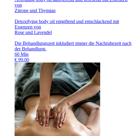
von
Zitrone und Thymian
Detoxifying body oil entgiftend und entschlackend mit
Essenzen von
Rose und Lavendel
Die Behandlungszeit inkludiert immer die Nachruhezeit nach
der Behandlung.
60
Min
€
99.00