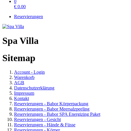
0
€
0.00
Reservierungen
Spa Villa
Sitemap
Account - Login
Warenkorb
AGB
Datenschutzerklärung
Impressum
Kontakt
Reservierungen - Babor Körperpackung
Reservierungen - Babor Meersalzpeeling
Reservierungen - Babor SPA Energizing Paket
Reservierungen - Gesicht
Reservierungen - Hände & Füsse
Reservierungen - Körper