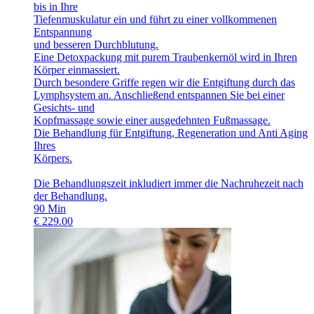
bis in Ihre
Tiefenmuskulatur ein und führt zu einer vollkommenen
Entspannung
und besseren Durchblutung.
Eine Detoxpackung mit purem Traubenkernöl wird in Ihren
Körper einmassiert.
Durch besondere Griffe regen wir die Entgiftung durch das
Lymphsystem an. Anschließend entspannen Sie bei einer
Gesichts- und
Kopfmassage sowie einer ausgedehnten Fußmassage.
Die Behandlung für Entgiftung, Regeneration und Anti Aging
Ihres
Körpers.
Die Behandlungszeit inkludiert immer die Nachruhezeit nach
der Behandlung.
90
Min
€
229.00